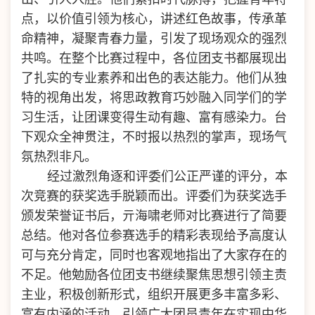
点，以价值引领为核心，讲述红色故事，传承革
命精神，凝聚青春力量，引发了现场观众的强烈
共鸣。在整个比赛过程中，
各位团支书都展现出
了扎实的专业素养和出色的表达能力
。他们从独
特的视角出发，将思政教育巧妙融入同学们的学
习生活，让团课变得生动有趣、富有感染力。台
下观众全神贯注，不时报以热烈的掌声，现场气
氛热烈非凡。
经过激烈角逐和评委们公正严谨的评分，本
次竞赛的获奖选手脱颖而出。评委们为获奖选手
颁发荣誉证书后，亓海啸老师对比赛进行了简要
总结。他对各位参赛选手的精彩表现给予高度认
可与充分肯定，同时也客观地指出了大家存在的
不足。他勉励各位团支书继续聚焦思想引领主责
主业，积极创新形式，组织开展更多丰富多彩、
富有内涵的活动，引领广大团员青年在实现中华