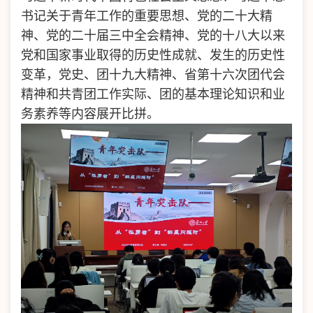
书记关于青年工作的重要思想、党的二十大精
神、党的二十届三中全会精神、党的十八大以来
党和国家事业取得的历史性成就、发生的历史性
变革，党史、团十九大精神、省第十六次团代会
精神和共青团工作实际、团的基本理论知识和业
务素养等内容展开比拼。