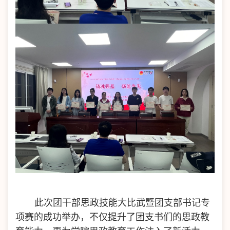
此次团干部思政技能大比武暨团支部书记专
项赛的成功举办，不仅提升了团支书们的思政教