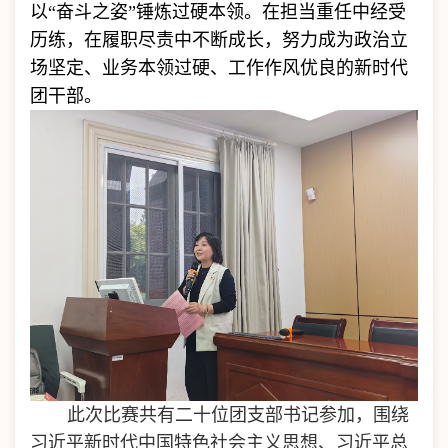
以“奋斗之姿”锤炼过硬本领。在担当重任中经受
历练，在履职尽责中不断成长，努力成为政治立
场坚定、业务本领过硬、工作作风优良的新时代
团干部。
此次
比赛
共有
二十
位团支
部
书
记
参
加，
围绕
习近平新时代中国特色社会主义思想、习近平总