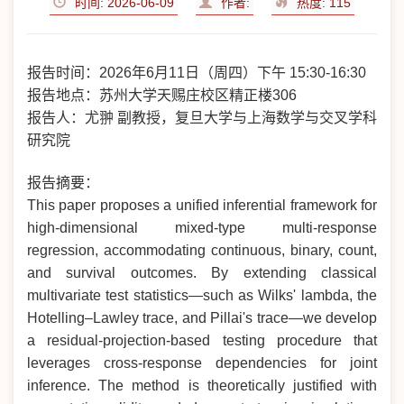
时间: 2026-06-09
作者:
热度:
115
报告时间：2026年6月11日（周四）下午 15:30-16:30
报告地点：苏州大学天赐庄校区精正楼306
报告人：尤翀 副教授，复旦大学与上海数学与交叉学科
研究院
报告摘要：
This paper proposes a unified inferential framework for
high-dimensional mixed-type multi-response
regression, accommodating continuous, binary, count,
and survival outcomes. By extending classical
multivariate test statistics—such as Wilks' lambda, the
Hotelling–Lawley trace, and Pillai's trace—we develop
a residual-projection-based testing procedure that
leverages cross-response dependencies for joint
inference. The method is theoretically justified with