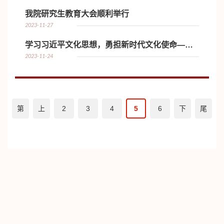
我院研究生教育大会顺利举行
2023-11-27
学习习近平文化思想，勇担新时代文化使命——研究生第一党支部主题...
2023-11-24
第
上
2
3
4
5
6
下
尾
一
一
一
页
页
页
页