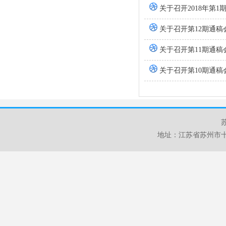
投...
“走进课堂——高三一轮概念复习
关于召开2018年第
课...
“走进课堂——章首课教学”活动
关于召开第12期通稿
纪...
2020年度人大“复印报刊资料”全...
关于召开第11期通稿
关于《中学数学月刊》网上投稿
关于召开第10期通稿
系...
2019年度人大“复印报刊资料”全...
《中学数学月刊》入选人大复印
报...
“走进课堂——大概念统领下的课
堂...
地址：江苏省苏州市十梓街1号 
“走进课堂——概念教学中的高阶
思...