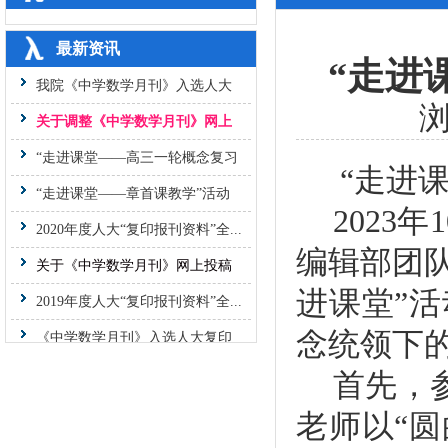
最新资讯
“走进
我院《中学数学月刊》入选人大
复...
关于调整《中学数学月刊》网上
投...
“走进课堂——高三一轮概念复习
“
走进
课...
“走进课堂——章首课教学”活动
2023
年
1
纪...
2020年度人大“复印报刊资料”全...
编辑部团
关于《中学数学月刊》网上投稿
系...
2019年度人大“复印报刊资料”全...
进课堂”
《中学数学月刊》入选人大复印
念统领下的
报...
“走进课堂——大概念统领下的课
首先，
堂...
“走进课堂——概念教学中的高阶
老师以“
思...