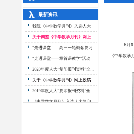
最新资讯
我院《中学数学月刊》入选人大
复...
关于调整《中学数学月刊》网上
投...
“走进课堂——高三一轮概念复习
5
月
6
课...
“走进课堂——章首课教学”活动
《中学数学月
纪...
2020年度人大“复印报刊资料”全...
关于《中学数学月刊》网上投稿
系...
2019年度人大“复印报刊资料”全...
《中学数学月刊》入选人大复印
报...
“走进课堂——大概念统领下的课
堂...
“走进课堂——概念教学中的高阶
思...