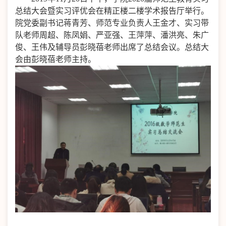
总结大会暨实习评优会在精正楼二楼学术报告厅举行。
院党委副书记蒋青芳、师范专业负责人王金才、实习带
队老师周超、陈凤娟、严亚强、王萍萍、潘洪亮、朱广
俊、王伟及辅导员彭晓蓓老师出席了总结会议。总结大
会由彭晓蓓老师主持。