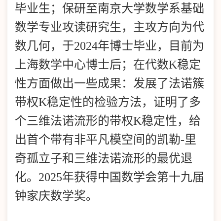
毕业生；保研至南京大学数学系基础
数学专业攻读研究生，主攻方向为代
数几何，于
2024
年博士毕业，目前为
上海数学中心博士后；在代数
K
稳定
性方面做出一些成果：发展了法诺簇
带权
K
稳定性的检验方法，证明了多
个三维法诺流形的带权
K
稳定性，给
出首个带有非平凡模空间的凯勒
-
里
奇孤立子和三维法诺流形的最优退
化。
2025
年获得中国数学会第十九届
钟家庆数学奖。