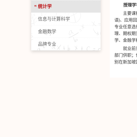
授理学
统计学
主要课
信息与计算科学
语
)
、应用
专业任意选
金融数学
理、期权期
学、金融学
品牌专业
就业前
部门供职；
别在新加坡