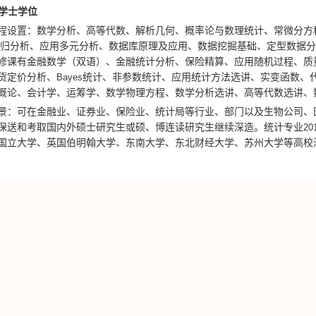
学士学位
程设置：
数学分析、高等代数、
解析几何、
概率论与数理统计、
常微分方
回归分析、应用多元分析、数据库原理及应用、
数据挖掘基础、定型数据
修课有
金融数学（双语）、金融统计分析、保险精算、应用随机过程、质
货定价分析、
Bayes
统计
、非参数统计、应用统计方法选讲、实变函数、
概论、会计学、运筹学、数学物理方程、数学分析选讲、高等代数选讲、
景：可在金融业、证券业、保险业、统计局等行业、部门以及生物公司、
保送和考取国内外硕士研究生或硕、博连读研究生继续深造。统计专业
20
国立大学、英国伯明翰大学、东南大学、东北财经大学、苏州大学等高校