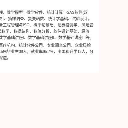
程、数学模型与数学软件、
统计计算与
SAS
软件
(
双
分析、
抽样调查、
复变函数、
统计学基础、试验设计。
量工程管理与
ISO
、概率论基础、证券投资学、风险管
代数
学、数据结构、数值分析、软件设计基础、经济
数学基础讲座
I
、数学基础讲座
II
、数学基础讲座
III
等。
医疗机构、统计软件公司、专业调查公司、企业质检
1
5
届毕业生
38
人，就业率
95
.
7%
，出国和
升学
13
人，分
深造。